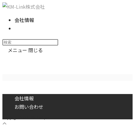
コ
ン
会社情報
テ
ウ
ン
ェ
ツ
Press
ブ
へ
Escape
メニュー
閉じる
サ
ス
to
イ
wood_pattern
キ
close
ト
ッ
the
の
プ
search
検
panel.
索
会社情報
を
お問い合わせ
ト
Copyright 2026 - KM-Link,inc.
グ
ル