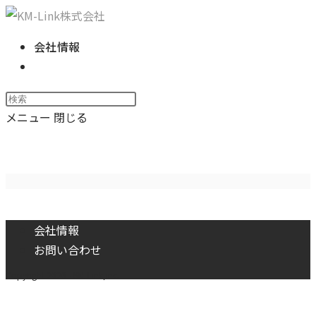
コ
ン
会社情報
テ
ウ
ン
ェ
ツ
Press
ブ
へ
Escape
メニュー
閉じる
サ
ス
to
イ
Torridenダイブイン徹底解
キ
close
ト
ッ
the
の
プ
search
検
panel.
索
会社情報
を
お問い合わせ
ト
Copyright 2026 - KM-Link,inc.
グ
ル