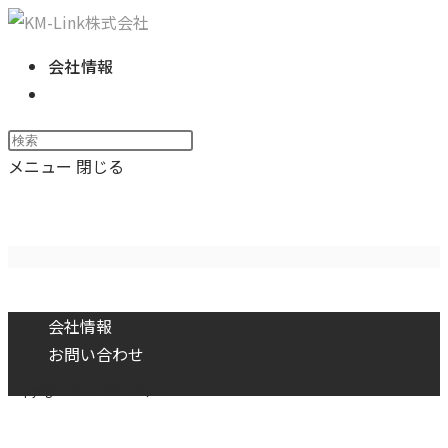
コ
ン
会社情報
テ
ウ
ン
ェ
ツ
Press
ブ
へ
Escape
メニュー
閉じる
サ
ス
to
イ
100885
キ
close
ト
ッ
the
の
プ
search
検
panel.
索
会社情報
を
お問い合わせ
ト
Copyright 2026 - KM-Link,inc.
グ
ル