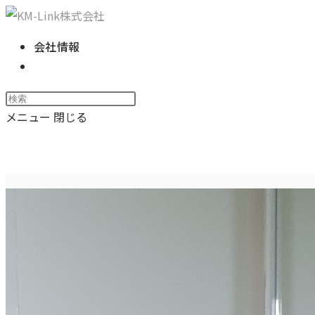
コ
ン
会社情報
テ
ウ
ン
ェ
ツ
Press
ブ
へ
Escape
メニュー
閉じる
サ
ス
to
イ
신발장선반_1
キ
close
ト
ッ
the
の
プ
search
検
panel.
索
を
ト
グ
ル