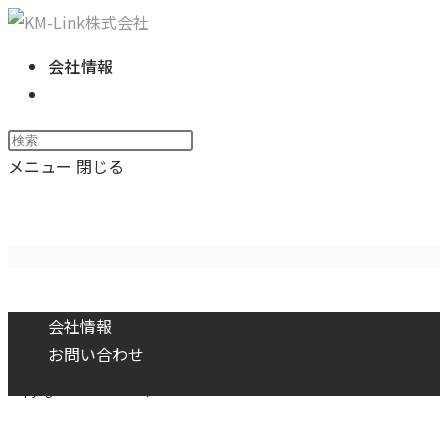
コ
ン
会社情報
テ
ウ
ン
ェ
ツ
Press
ブ
へ
Escape
メニュー
閉じる
サ
ス
to
イ
韓国コスメでレチノ_ル入門_
キ
close
ト
ッ
the
の
プ
search
検
panel.
索
会社情報
を
お問い合わせ
ト
Copyright 2026 - KM-Link,inc.
グ
ル