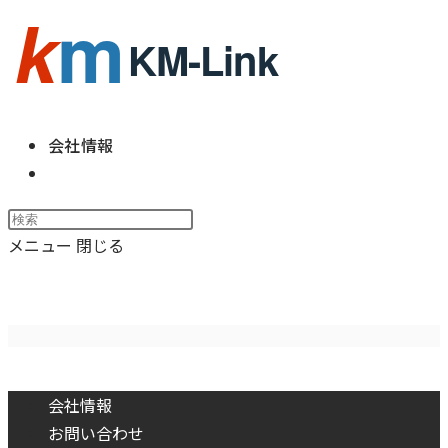
コ
ン
テ
ン
ツ
会社情報
へ
ウ
ス
ェ
Press
キ
ブ
Escape
ッ
メニュー
閉じる
サ
to
プ
イ
コットンマスク3種
close
ト
the
の
search
検
panel.
索
会社情報
を
お問い合わせ