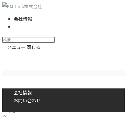
コ
ン
会社情報
テ
ウ
ン
ェ
ツ
Press
ブ
へ
Escape
メニュー
閉じる
サ
ス
to
イ
キャプ2
キ
close
ト
ッ
the
の
プ
search
検
panel.
索
会社情報
を
お問い合わせ
ト
Copyright 2026 - KM-Link,inc.
グ
ル